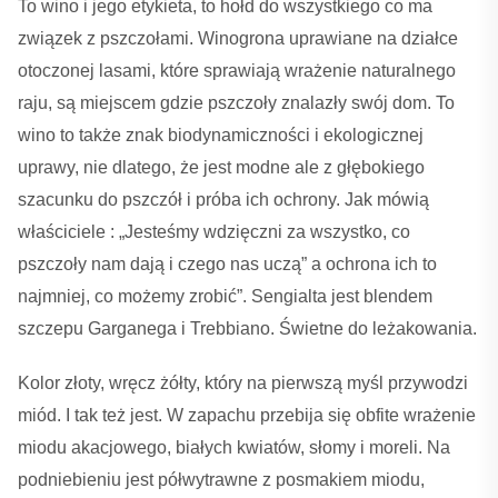
To wino i jego etykieta, to hołd do wszystkiego co ma
związek z pszczołami. Winogrona uprawiane na działce
otoczonej lasami, które sprawiają wrażenie naturalnego
raju, są miejscem gdzie pszczoły znalazły swój dom. To
wino to także znak biodynamiczności i ekologicznej
uprawy, nie dlatego, że jest modne ale z głębokiego
szacunku do pszczół i próba ich ochrony. Jak mówią
właściciele : „Jesteśmy wdzięczni za wszystko, co
pszczoły nam dają i czego nas uczą” a ochrona ich to
najmniej, co możemy zrobić”. Sengialta jest blendem
szczepu Garganega i Trebbiano. Świetne do leżakowania.
Kolor złoty, wręcz żółty, który na pierwszą myśl przywodzi
miód. I tak też jest. W zapachu przebija się obfite wrażenie
miodu akacjowego, białych kwiatów, słomy i moreli. Na
podniebieniu jest półwytrawne z posmakiem miodu,