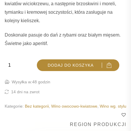
kwiatów wiciokrzewu, a następnie brzoskwini i moreli,
tymianku i kremowej soczystości, która zasługuje na
kolejny kieliszek.
Doskonale pasuje do dań z rybami oraz białym mięsem.
Świetne jako aperitif.
ilość SENGIALTA
DODAJ DO KOSZYKA
Wysyłka w:48 godzin
14 dni na zwrot
Kategorie:
Bez kategorii
,
Wino owocowo-kwiatowe
,
Wino wg. stylu
REGION PRODUKCJI