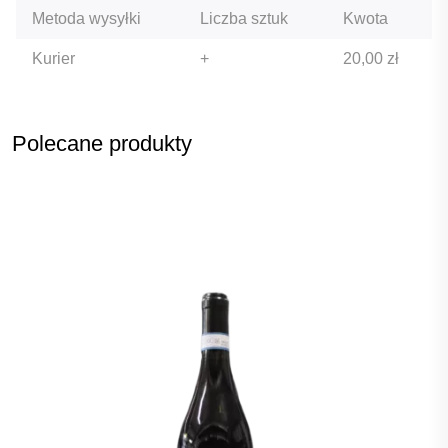
Metoda wysyłki
Liczba sztuk
Kwota
Kurier
+
20,00
zł
Polecane produkty
Produkt dodany do koszyka
< Kontynuuj zakupy
PRZEJDŹ DO KOSZYKA