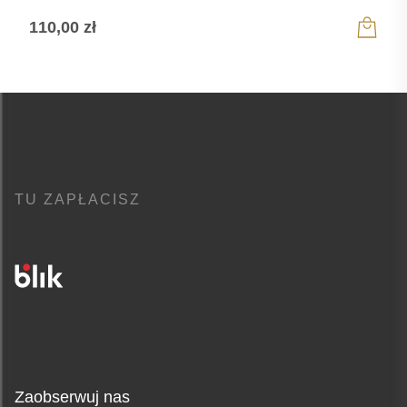
110,00
zł
TU ZAPŁACISZ
Zaobserwuj nas