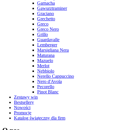
Garnacha
Gawurztraminer
Graciano
Grechetto
Greco
Greco Nero
Grillo
Guardavalle
Lemberger
Marsigliana Nera
Maturana
Mazuelo
Merlot
Nebbiolo
Nerello Cappuccino
Nero d'Avola
Pecorello
Pinot Blanc
Zestawy win
Bestsellery
Nowości
Promocje
Katalog świąteczny dla firm