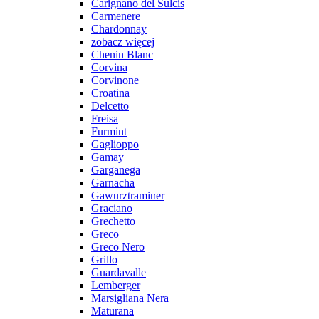
Carignano del Sulcis
Carmenere
Chardonnay
zobacz więcej
Chenin Blanc
Corvina
Corvinone
Croatina
Delcetto
Freisa
Furmint
Gaglioppo
Gamay
Garganega
Garnacha
Gawurztraminer
Graciano
Grechetto
Greco
Greco Nero
Grillo
Guardavalle
Lemberger
Marsigliana Nera
Maturana