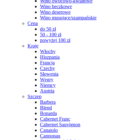
Wino owocowo-kwiatowe
Wino beczkowe
Wino deserowe
Wino musujące/szampańskie
Cena
do 50 zł
50 - 100 zł
powyżej 100 zł
Kraje
Włochy
Hiszpania
Francja
Czechy
Słowenia
Węgry
Niemcy
Austria
Szczep
Barbera
Blend
Bonarda
Cabernet Franc
Cabernet Sauvignon
Canaiolo
Cannonau