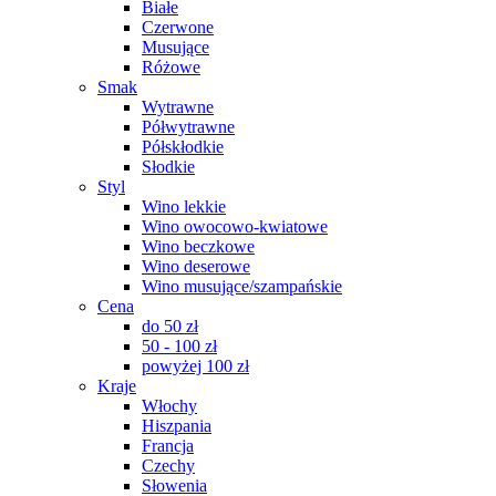
Białe
Czerwone
Musujące
Różowe
Smak
Wytrawne
Półwytrawne
Półskłodkie
Słodkie
Styl
Wino lekkie
Wino owocowo-kwiatowe
Wino beczkowe
Wino deserowe
Wino musujące/szampańskie
Cena
do 50 zł
50 - 100 zł
powyżej 100 zł
Kraje
Włochy
Hiszpania
Francja
Czechy
Słowenia