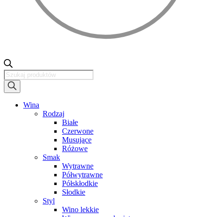
Wyszukiwarka
produktów
Wina
Rodzaj
Białe
Czerwone
Musujące
Różowe
Smak
Wytrawne
Półwytrawne
Półskłodkie
Słodkie
Styl
Wino lekkie