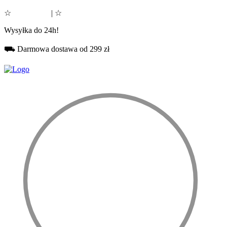
☆
Google 5.0
| ☆
Facebook 5.0
Wysyłka do 24h!
⛟ Darmowa dostawa od 299 zł