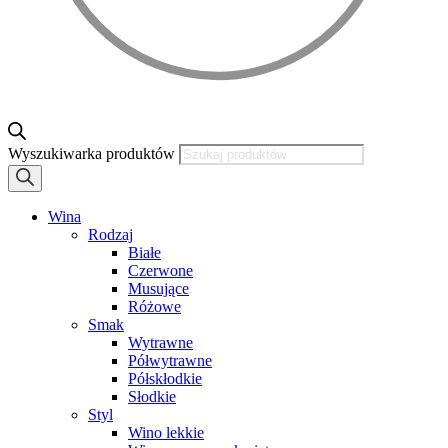
Wyszukiwarka produktów
Wina
Rodzaj
Białe
Czerwone
Musujące
Różowe
Smak
Wytrawne
Półwytrawne
Półskłodkie
Słodkie
Styl
Wino lekkie