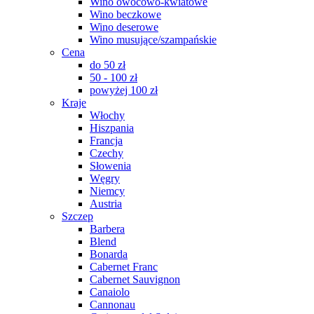
Wino owocowo-kwiatowe
Wino beczkowe
Wino deserowe
Wino musujące/szampańskie
Cena
do 50 zł
50 - 100 zł
powyżej 100 zł
Kraje
Włochy
Hiszpania
Francja
Czechy
Słowenia
Węgry
Niemcy
Austria
Szczep
Barbera
Blend
Bonarda
Cabernet Franc
Cabernet Sauvignon
Canaiolo
Cannonau