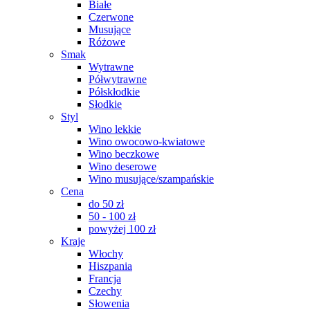
Białe
Czerwone
Musujące
Różowe
Smak
Wytrawne
Półwytrawne
Półskłodkie
Słodkie
Styl
Wino lekkie
Wino owocowo-kwiatowe
Wino beczkowe
Wino deserowe
Wino musujące/szampańskie
Cena
do 50 zł
50 - 100 zł
powyżej 100 zł
Kraje
Włochy
Hiszpania
Francja
Czechy
Słowenia