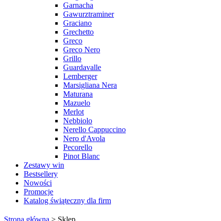
Garnacha
Gawurztraminer
Graciano
Grechetto
Greco
Greco Nero
Grillo
Guardavalle
Lemberger
Marsigliana Nera
Maturana
Mazuelo
Merlot
Nebbiolo
Nerello Cappuccino
Nero d'Avola
Pecorello
Pinot Blanc
Zestawy win
Bestsellery
Nowości
Promocje
Katalog świąteczny dla firm
Strona główna
>
Sklep