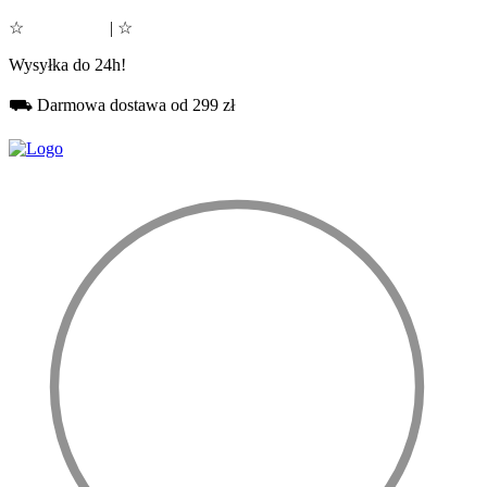
☆
Google 5.0
| ☆
Facebook 5.0
Wysyłka do 24h!
⛟ Darmowa dostawa od 299 zł