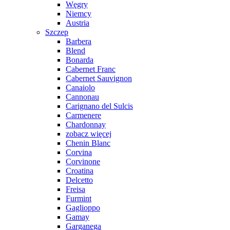
Węgry
Niemcy
Austria
Szczep
Barbera
Blend
Bonarda
Cabernet Franc
Cabernet Sauvignon
Canaiolo
Cannonau
Carignano del Sulcis
Carmenere
Chardonnay
zobacz więcej
Chenin Blanc
Corvina
Corvinone
Croatina
Delcetto
Freisa
Furmint
Gaglioppo
Gamay
Garganega