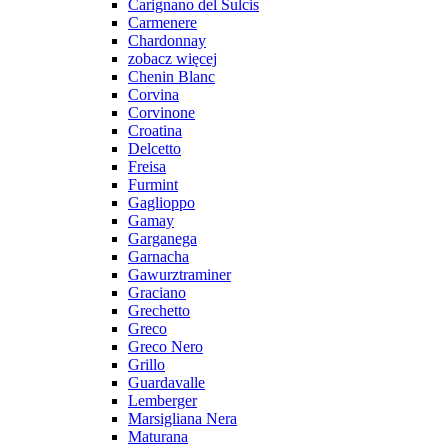
Carignano del Sulcis
Carmenere
Chardonnay
zobacz więcej
Chenin Blanc
Corvina
Corvinone
Croatina
Delcetto
Freisa
Furmint
Gaglioppo
Gamay
Garganega
Garnacha
Gawurztraminer
Graciano
Grechetto
Greco
Greco Nero
Grillo
Guardavalle
Lemberger
Marsigliana Nera
Maturana