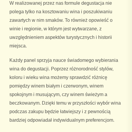
W realizowanej przez nas formule degustacja nie
polega tylko na kosztowaniu wina i poszukiwaniu
zawartych w nim smaków. To również opowieść o
winie i regionie, w którym jest wytwarzane, z
uwzględnieniem aspektów turystycznych i historii
miejsca.
Produkt dodany do koszyka
Każdy panel sprzyja nauce świadomego wybierania
wina do degustacji. Poprzez różnorodność stylów,
< Kontynuuj zakupy
koloru i wieku wina możemy sprawdzić różnicę
pomiędzy winem białym i czerwonym, winem
PRZEJDŹ DO KOSZYKA
spokojnym i musującym, czy winem świeżym a
beczkowanym. Dzięki temu w przyszłości wybór wina
podczas zakupu będzie łatwiejszy i z pewnością
bardziej odpowiadał indywidualnym preferencjom.