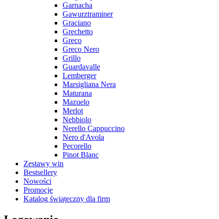
Garnacha
Gawurztraminer
Graciano
Grechetto
Greco
Greco Nero
Grillo
Guardavalle
Lemberger
Marsigliana Nera
Maturana
Mazuelo
Merlot
Nebbiolo
Nerello Cappuccino
Nero d'Avola
Pecorello
Pinot Blanc
Zestawy win
Bestsellery
Nowości
Promocje
Katalog świąteczny dla firm