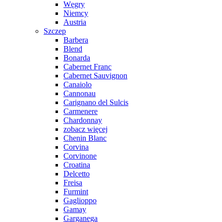
Węgry
Niemcy
Austria
Szczep
Barbera
Blend
Bonarda
Cabernet Franc
Cabernet Sauvignon
Canaiolo
Cannonau
Carignano del Sulcis
Carmenere
Chardonnay
zobacz więcej
Chenin Blanc
Corvina
Corvinone
Croatina
Delcetto
Freisa
Furmint
Gaglioppo
Gamay
Garganega