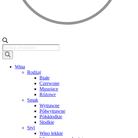
Wyszukiwarka
produktów
Wina
Rodzaj
Białe
Czerwone
Musujące
Różowe
Smak
Wytrawne
Półwytrawne
Półskłodkie
Słodkie
Styl
Wino lekkie