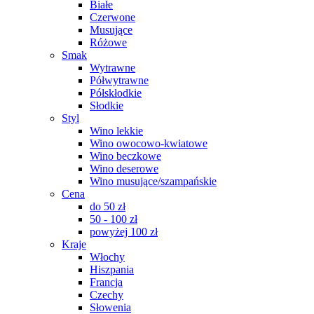
Białe
Czerwone
Musujące
Różowe
Smak
Wytrawne
Półwytrawne
Półskłodkie
Słodkie
Styl
Wino lekkie
Wino owocowo-kwiatowe
Wino beczkowe
Wino deserowe
Wino musujące/szampańskie
Cena
do 50 zł
50 - 100 zł
powyżej 100 zł
Kraje
Włochy
Hiszpania
Francja
Czechy
Słowenia