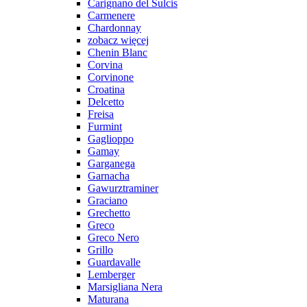
Carignano del Sulcis
Carmenere
Chardonnay
zobacz więcej
Chenin Blanc
Corvina
Corvinone
Croatina
Delcetto
Freisa
Furmint
Gaglioppo
Gamay
Garganega
Garnacha
Gawurztraminer
Graciano
Grechetto
Greco
Greco Nero
Grillo
Guardavalle
Lemberger
Marsigliana Nera
Maturana