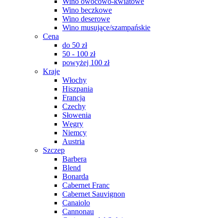
Wino owocowo-kwiatowe
Wino beczkowe
Wino deserowe
Wino musujące/szampańskie
Cena
do 50 zł
50 - 100 zł
powyżej 100 zł
Kraje
Włochy
Hiszpania
Francja
Czechy
Słowenia
Węgry
Niemcy
Austria
Szczep
Barbera
Blend
Bonarda
Cabernet Franc
Cabernet Sauvignon
Canaiolo
Cannonau