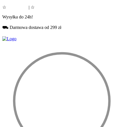
☆
Google 5.0
| ☆
Facebook 5.0
Wysyłka do 24h!
⛟ Darmowa dostawa od 299 zł