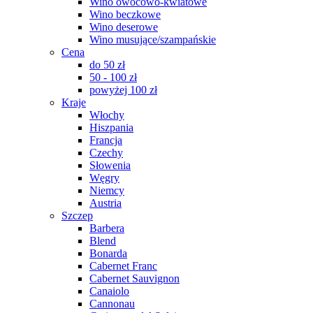
Wino owocowo-kwiatowe
Wino beczkowe
Wino deserowe
Wino musujące/szampańskie
Cena
do 50 zł
50 - 100 zł
powyżej 100 zł
Kraje
Włochy
Hiszpania
Francja
Czechy
Słowenia
Węgry
Niemcy
Austria
Szczep
Barbera
Blend
Bonarda
Cabernet Franc
Cabernet Sauvignon
Canaiolo
Cannonau