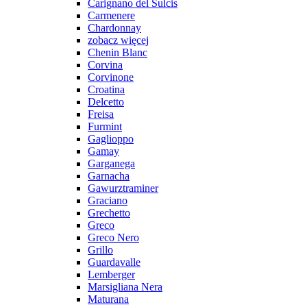
Carignano del Sulcis
Carmenere
Chardonnay
zobacz więcej
Chenin Blanc
Corvina
Corvinone
Croatina
Delcetto
Freisa
Furmint
Gaglioppo
Gamay
Garganega
Garnacha
Gawurztraminer
Graciano
Grechetto
Greco
Greco Nero
Grillo
Guardavalle
Lemberger
Marsigliana Nera
Maturana