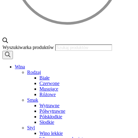
Wyszukiwarka produktów
Wina
Rodzaj
Białe
Czerwone
Musujące
Różowe
Smak
Wytrawne
Półwytrawne
Półskłodkie
Słodkie
Styl
Wino lekkie