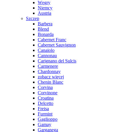
Węgry
Niemcy
Austria
Szczep
Barbera
Blend
Bonarda
Cabernet Franc
Cabernet Sauvignon
Canaiolo
Cannonau
Carignano del Sulcis
Carmenere
Chardonnay
zobacz więcej
Chenin Blanc
Corvina
Corvinone
Croatina
Delcetto
Freisa
Furmint
Gaglioppo
Gamay
Garganega