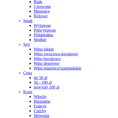
Białe
Czerwone
Musujące
Różowe
Smak
Wytrawne
Półwytrawne
Półskłodkie
Słodkie
Styl
Wino lekkie
Wino owocowo-kwiatowe
Wino beczkowe
Wino deserowe
Wino musujące/szampańskie
Cena
do 50 zł
50 - 100 zł
powyżej 100 zł
Kraje
Włochy
Hiszpania
Francja
Czechy
Słowenia