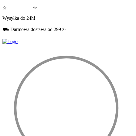
☆
Google 5.0
| ☆
Facebook 5.0
Wysyłka do 24h!
⛟ Darmowa dostawa od 299 zł