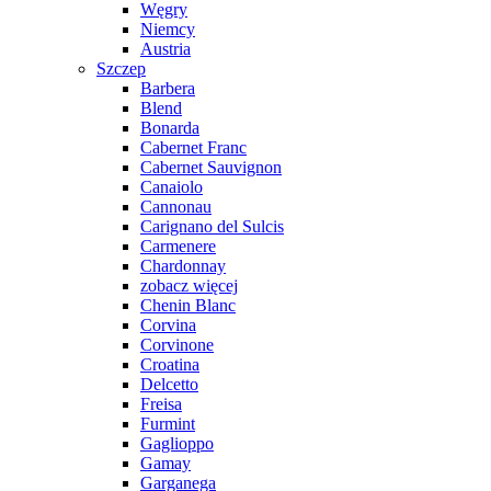
Węgry
Niemcy
Austria
Szczep
Barbera
Blend
Bonarda
Cabernet Franc
Cabernet Sauvignon
Canaiolo
Cannonau
Carignano del Sulcis
Carmenere
Chardonnay
zobacz więcej
Chenin Blanc
Corvina
Corvinone
Croatina
Delcetto
Freisa
Furmint
Gaglioppo
Gamay
Garganega