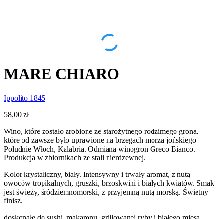
MARE CHIARO
Ippolito 1845
58,00
zł
Wino, które zostało zrobione ze starożytnego rodzimego grona,
które od zawsze było uprawione na brzegach morza jońskiego.
Południe Włoch, Kalabria. Odmiana winogron Greco Bianco.
Produkcja w zbiornikach ze stali nierdzewnej.
Kolor krystaliczny, biały. Intensywny i trwały aromat, z nutą
owoców tropikalnych, gruszki, brzoskwini i białych kwiatów. Smak
jest świeży, śródziemnomorski, z przyjemną nutą morską. Świetny
finisz.
doskonałe do sushi, makaronu, grillowanej ryby i białego mięsa.