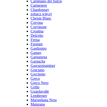
Carignano del Sulcis
Carmenere
Chardonnay
zobacz więcej
Chenin Blanc
Corvina
Corvinone
Croatina
Delcetto
Freisa
Furmint
Gaglioppo
Gamay
Garganega
Garnacha
Gawurztraminer
Graciano
Grechetto
Greco
Greco Nero
Grillo
Guardavalle
Lemberger
Marsigliana Nera
Maturana