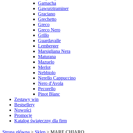
Garnacha
Gawurztraminer
Graciano
Grechetto
Greco
Greco Nero
Grillo
Guardavalle
Lemberger
Marsigliana Nera
Maturana
Mazuelo
Merlot
Nebbiolo
Nerello Cappuccino
Nero d'Avola
Pecorello
Pinot Blanc
Zestawy win
Bestsellery
Nowości
Promocje
Katalog świąteczny dla firm
Strona główna
>
Sklep
>
MARE CHIARO