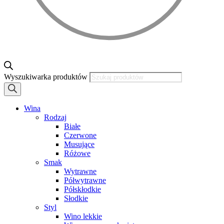
Wyszukiwarka produktów
Wina
Rodzaj
Białe
Czerwone
Musujące
Różowe
Smak
Wytrawne
Półwytrawne
Półskłodkie
Słodkie
Styl
Wino lekkie