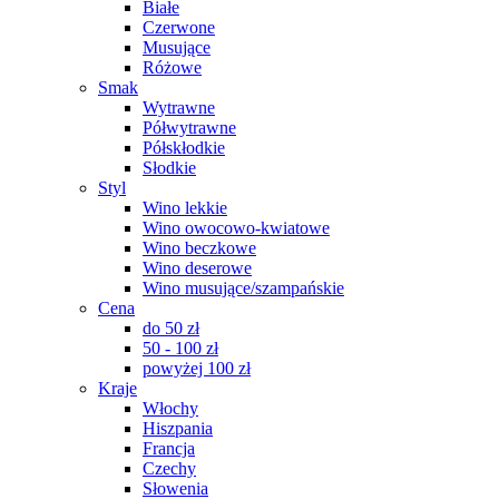
Białe
Czerwone
Musujące
Różowe
Smak
Wytrawne
Półwytrawne
Półskłodkie
Słodkie
Styl
Wino lekkie
Wino owocowo-kwiatowe
Wino beczkowe
Wino deserowe
Wino musujące/szampańskie
Cena
do 50 zł
50 - 100 zł
powyżej 100 zł
Kraje
Włochy
Hiszpania
Francja
Czechy
Słowenia