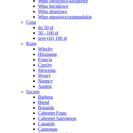
Wino owocowo-kwiatowe
Wino beczkowe
Wino deserowe
Wino musujące/szampańskie
Cena
do 50 zł
50 - 100 zł
powyżej 100 zł
Kraje
Włochy
Hiszpania
Francja
Czechy
Słowenia
Węgry
Niemcy
Austria
Szczep
Barbera
Blend
Bonarda
Cabernet Franc
Cabernet Sauvignon
Canaiolo
Cannonau