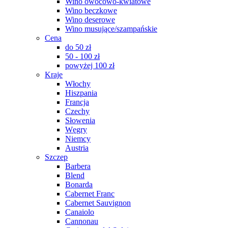
Wino owocowo-kwiatowe
Wino beczkowe
Wino deserowe
Wino musujące/szampańskie
Cena
do 50 zł
50 - 100 zł
powyżej 100 zł
Kraje
Włochy
Hiszpania
Francja
Czechy
Słowenia
Węgry
Niemcy
Austria
Szczep
Barbera
Blend
Bonarda
Cabernet Franc
Cabernet Sauvignon
Canaiolo
Cannonau