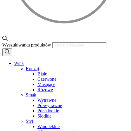
Wyszukiwarka produktów
Wina
Rodzaj
Białe
Czerwone
Musujące
Różowe
Smak
Wytrawne
Półwytrawne
Półskłodkie
Słodkie
Styl
Wino lekkie