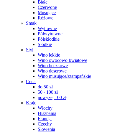
Białe
Czerwone
Musujące
Różowe
Smak
Wytrawne
Półwytrawne
Półskłodkie
Słodkie
Styl
Wino lekkie
Wino owocowo-kwiatowe
Wino beczkowe
Wino deserowe
Wino musujące/szampańskie
Cena
do 50 zł
50 - 100 zł
powyżej 100 zł
Kraje
Włochy
Hiszpania
Francja
Czechy
Słowenia