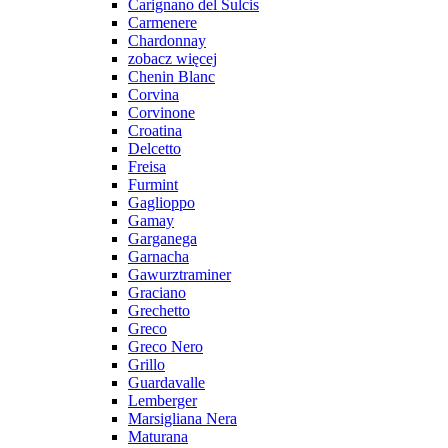
Carignano del Sulcis
Carmenere
Chardonnay
zobacz więcej
Chenin Blanc
Corvina
Corvinone
Croatina
Delcetto
Freisa
Furmint
Gaglioppo
Gamay
Garganega
Garnacha
Gawurztraminer
Graciano
Grechetto
Greco
Greco Nero
Grillo
Guardavalle
Lemberger
Marsigliana Nera
Maturana