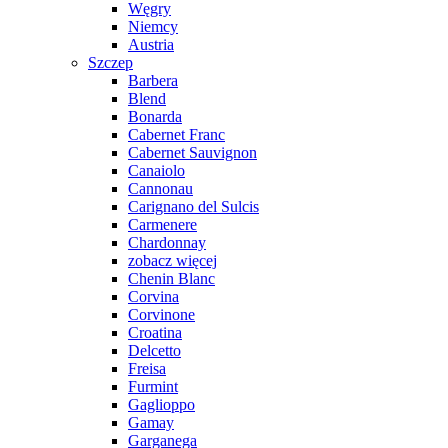
Węgry
Niemcy
Austria
Szczep
Barbera
Blend
Bonarda
Cabernet Franc
Cabernet Sauvignon
Canaiolo
Cannonau
Carignano del Sulcis
Carmenere
Chardonnay
zobacz więcej
Chenin Blanc
Corvina
Corvinone
Croatina
Delcetto
Freisa
Furmint
Gaglioppo
Gamay
Garganega