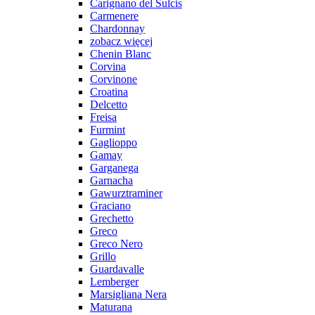
Carignano del Sulcis
Carmenere
Chardonnay
zobacz więcej
Chenin Blanc
Corvina
Corvinone
Croatina
Delcetto
Freisa
Furmint
Gaglioppo
Gamay
Garganega
Garnacha
Gawurztraminer
Graciano
Grechetto
Greco
Greco Nero
Grillo
Guardavalle
Lemberger
Marsigliana Nera
Maturana