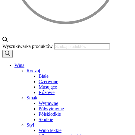
Wyszukiwarka produktów
Wina
Rodzaj
Białe
Czerwone
Musujące
Różowe
Smak
Wytrawne
Półwytrawne
Półskłodkie
Słodkie
Styl
Wino lekkie