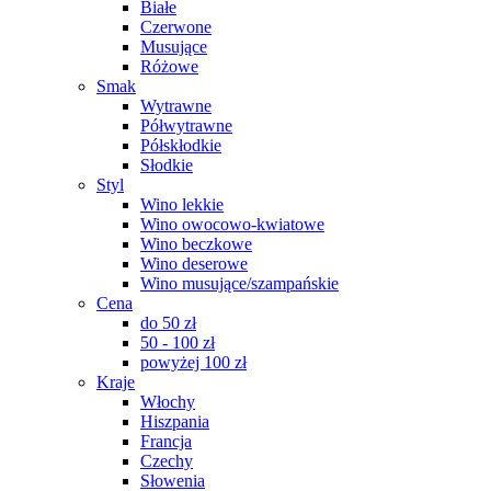
Białe
Czerwone
Musujące
Różowe
Smak
Wytrawne
Półwytrawne
Półskłodkie
Słodkie
Styl
Wino lekkie
Wino owocowo-kwiatowe
Wino beczkowe
Wino deserowe
Wino musujące/szampańskie
Cena
do 50 zł
50 - 100 zł
powyżej 100 zł
Kraje
Włochy
Hiszpania
Francja
Czechy
Słowenia