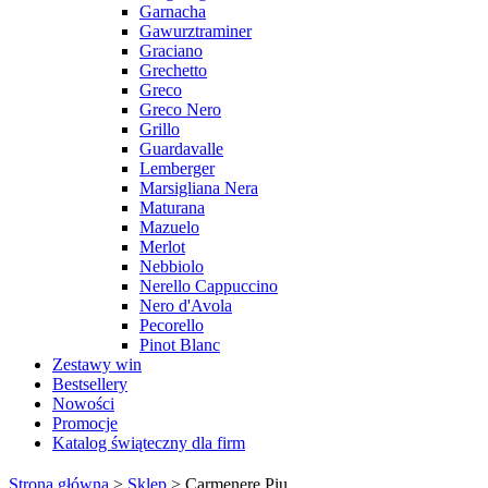
Garnacha
Gawurztraminer
Graciano
Grechetto
Greco
Greco Nero
Grillo
Guardavalle
Lemberger
Marsigliana Nera
Maturana
Mazuelo
Merlot
Nebbiolo
Nerello Cappuccino
Nero d'Avola
Pecorello
Pinot Blanc
Zestawy win
Bestsellery
Nowości
Promocje
Katalog świąteczny dla firm
Strona główna
>
Sklep
>
Carmenere Piu