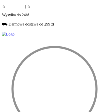
☆
Google 5.0
| ☆
Facebook 5.0
Wysyłka do 24h!
⛟ Darmowa dostawa od 299 zł