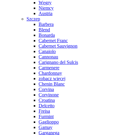
Węgry
Niemcy
Austria
Szczep
Barbera
Blend
Bonarda
Cabernet Franc
Cabernet Sauvignon
Canaiolo
Cannonau
Carignano del Sulcis
Carmenere
Chardonnay
zobacz więcej
Chenin Blanc
Corvina
Corvinone
Croatina
Delcetto
Freisa
Furmint
Gaglioppo
Gamay
Garganega