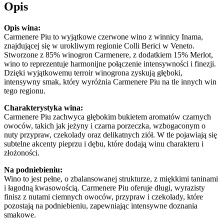
Opis
Opis wina:
Carmenere Piu to wyjątkowe czerwone wino z winnicy Inama,
znajdującej się w urokliwym regionie Colli Berici w Veneto.
Stworzone z 85% winogron Carmenere, z dodatkiem 15% Merlot,
wino to reprezentuje harmonijne połączenie intensywności i finezji.
Dzięki wyjątkowemu terroir winogrona zyskują głęboki,
intensywny smak, który wyróżnia Carmenere Piu na tle innych win
tego regionu.
Charakterystyka wina:
Carmenere Piu zachwyca głębokim bukietem aromatów czarnych
owoców, takich jak jeżyny i czarna porzeczka, wzbogaconym o
nuty przypraw, czekolady oraz delikatnych ziół. W tle pojawiają się
subtelne akcenty pieprzu i dębu, które dodają winu charakteru i
złożoności.
Na podniebieniu:
Wino to jest pełne, o zbalansowanej strukturze, z miękkimi taninami
i łagodną kwasowością. Carmenere Piu oferuje długi, wyrazisty
finisz z nutami ciemnych owoców, przypraw i czekolady, które
pozostają na podniebieniu, zapewniając intensywne doznania
smakowe.