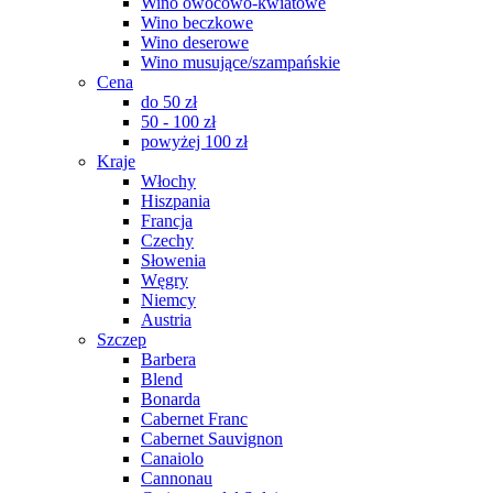
Wino owocowo-kwiatowe
Wino beczkowe
Wino deserowe
Wino musujące/szampańskie
Cena
do 50 zł
50 - 100 zł
powyżej 100 zł
Kraje
Włochy
Hiszpania
Francja
Czechy
Słowenia
Węgry
Niemcy
Austria
Szczep
Barbera
Blend
Bonarda
Cabernet Franc
Cabernet Sauvignon
Canaiolo
Cannonau