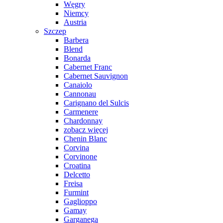
Węgry
Niemcy
Austria
Szczep
Barbera
Blend
Bonarda
Cabernet Franc
Cabernet Sauvignon
Canaiolo
Cannonau
Carignano del Sulcis
Carmenere
Chardonnay
zobacz więcej
Chenin Blanc
Corvina
Corvinone
Croatina
Delcetto
Freisa
Furmint
Gaglioppo
Gamay
Garganega