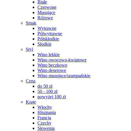
Białe
Czerwone
Musujące
Różowe
Smak
Wytrawne
Półwytrawne
Półskłodkie
Słodkie
Styl
Wino lekkie
Wino owocowo-kwiatowe
Wino beczkowe
Wino deserowe
Wino musujące/szampańskie
Cena
do 50 zł
50 - 100 zł
powyżej 100 zł
Kraje
Włochy
Hiszpania
Francja
Czechy
Słowenia