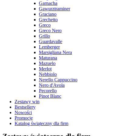
Garnacha
Gawurztraminer
Graciano
Grechetto
Greco
Greco Nero
Grillo
Guardavalle
Lemberger
Marsigliana Nera
Maturana
Mazuelo
Merlot
Nebbiolo
Nerello Cappuccino
Nero d'Avola
Pecorello
Pinot Blanc
Zestawy win
Bestsellery
Nowości
Promocje
Katalog świąteczny dla firm