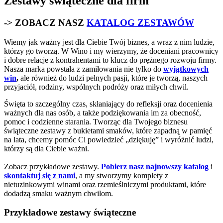
Zestawy świąteczne dla firm
-> ZOBACZ NASZ
KATALOG ZESTAWÓW
Wiemy jak ważny jest dla Ciebie Twój biznes, a wraz z nim ludzie,
którzy go tworzą. W Wino i my wierzymy, że doceniani pracownicy
i dobre relacje z kontrahentami to klucz do prężnego rozwoju firmy.
Nasza marka powstała z zamiłowania nie tylko do
wyjątkowych
win
,
ale również do ludzi pełnych pasji, które je tworzą, naszych
przyjaciół, rodziny, wspólnych podróży oraz miłych chwil.
Święta to szczególny czas, skłaniający do refleksji oraz docenienia
ważnych dla nas osób, a także podziękowania im za obecność,
pomoc i codzienne starania. Tworząc dla Twojego biznesu
świąteczne zestawy z bukietami smaków, które zapadną w pamięć
na lata, chcemy pomóc Ci powiedzieć „dziękuję” i wyróżnić ludzi,
którzy są dla Ciebie ważni.
Zobacz przykładowe zestawy.
Pobierz nasz najnowszy katalog
i
skontaktuj się z nami
, a my stworzymy komplety z
nietuzinkowymi winami oraz rzemieślniczymi produktami, które
dodadzą smaku ważnym chwilom.
Przykładowe zestawy świąteczne