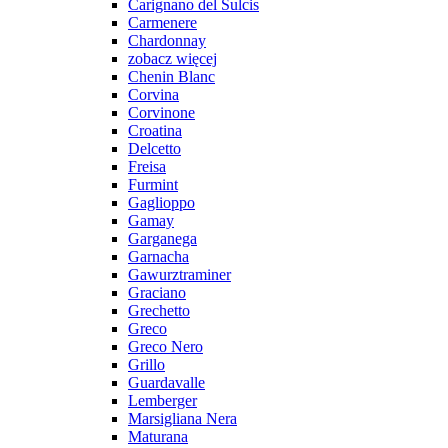
Carignano del Sulcis
Carmenere
Chardonnay
zobacz więcej
Chenin Blanc
Corvina
Corvinone
Croatina
Delcetto
Freisa
Furmint
Gaglioppo
Gamay
Garganega
Garnacha
Gawurztraminer
Graciano
Grechetto
Greco
Greco Nero
Grillo
Guardavalle
Lemberger
Marsigliana Nera
Maturana