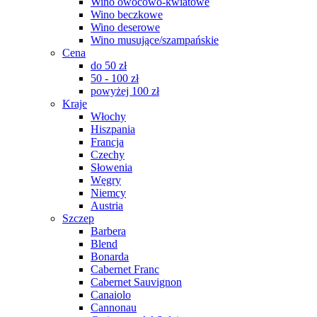
Wino owocowo-kwiatowe
Wino beczkowe
Wino deserowe
Wino musujące/szampańskie
Cena
do 50 zł
50 - 100 zł
powyżej 100 zł
Kraje
Włochy
Hiszpania
Francja
Czechy
Słowenia
Węgry
Niemcy
Austria
Szczep
Barbera
Blend
Bonarda
Cabernet Franc
Cabernet Sauvignon
Canaiolo
Cannonau