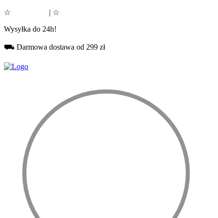
☆
Google 5.0
| ☆
Facebook 5.0
Wysyłka do 24h!
⛟ Darmowa dostawa od 299 zł