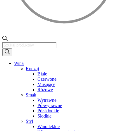
Wyszukiwarka
produktów
Wina
Rodzaj
Białe
Czerwone
Musujące
Różowe
Smak
Wytrawne
Półwytrawne
Półskłodkie
Słodkie
Styl
Wino lekkie