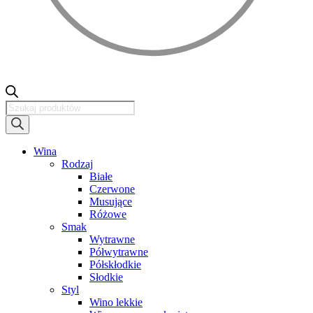
Wyszukiwarka
produktów
Wina
Rodzaj
Białe
Czerwone
Musujące
Różowe
Smak
Wytrawne
Półwytrawne
Półskłodkie
Słodkie
Styl
Wino lekkie