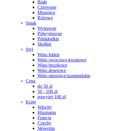
Białe
Czerwone
Musujące
Różowe
Smak
Wytrawne
Półwytrawne
Półskłodkie
Słodkie
Styl
Wino lekkie
Wino owocowo-kwiatowe
Wino beczkowe
Wino deserowe
Wino musujące/szampańskie
Cena
do 50 zł
50 - 100 zł
powyżej 100 zł
Kraje
Włochy
Hiszpania
Francja
Czechy
Słowenia