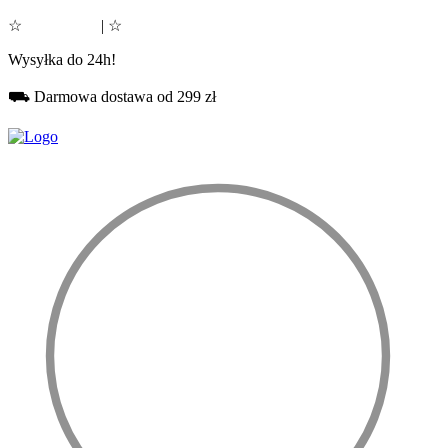
☆
Google 5.0
| ☆
Facebook 5.0
Wysyłka do 24h!
⛟ Darmowa dostawa od 299 zł