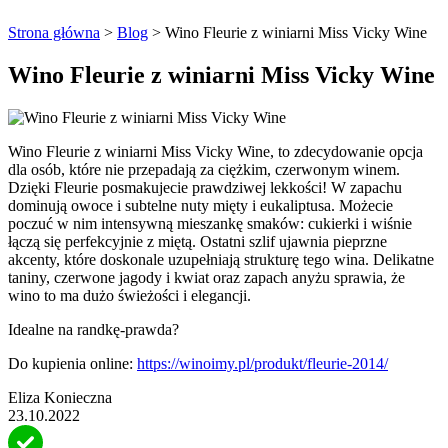
Strona główna
>
Blog
>
Wino Fleurie z winiarni Miss Vicky Wine
Wino Fleurie z winiarni Miss Vicky Wine
Wino Fleurie z winiarni Miss Vicky Wine, to zdecydowanie opcja
dla osób, które nie przepadają za ciężkim, czerwonym winem.
Dzięki Fleurie posmakujecie prawdziwej lekkości! W zapachu
dominują owoce i subtelne nuty mięty i eukaliptusa. Możecie
poczuć w nim intensywną mieszankę smaków: cukierki i wiśnie
łączą się perfekcyjnie z miętą. Ostatni szlif ujawnia pieprzne
akcenty, które doskonale uzupełniają strukturę tego wina. Delikatne
taniny, czerwone jagody i kwiat oraz zapach anyżu sprawia, że
wino to ma dużo świeżości i elegancji.
Idealne na randkę-prawda?
Do kupienia online:
https://winoimy.pl/produkt/fleurie-2014/
Eliza Konieczna
23.10.2022