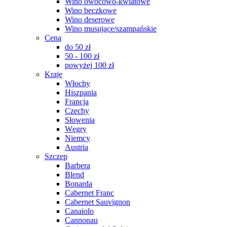
Wino owocowo-kwiatowe
Wino beczkowe
Wino deserowe
Wino musujące/szampańskie
Cena
do 50 zł
50 - 100 zł
powyżej 100 zł
Kraje
Włochy
Hiszpania
Francja
Czechy
Słowenia
Węgry
Niemcy
Austria
Szczep
Barbera
Blend
Bonarda
Cabernet Franc
Cabernet Sauvignon
Canaiolo
Cannonau