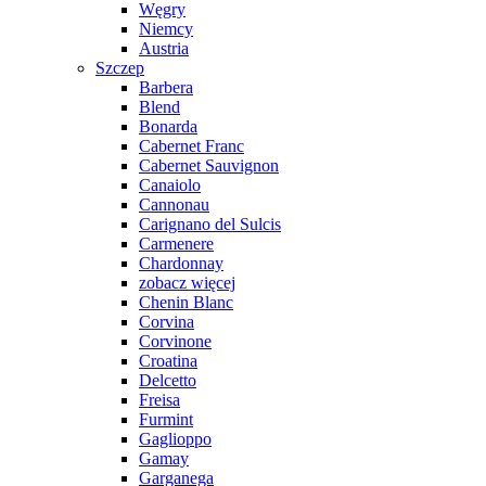
Węgry
Niemcy
Austria
Szczep
Barbera
Blend
Bonarda
Cabernet Franc
Cabernet Sauvignon
Canaiolo
Cannonau
Carignano del Sulcis
Carmenere
Chardonnay
zobacz więcej
Chenin Blanc
Corvina
Corvinone
Croatina
Delcetto
Freisa
Furmint
Gaglioppo
Gamay
Garganega