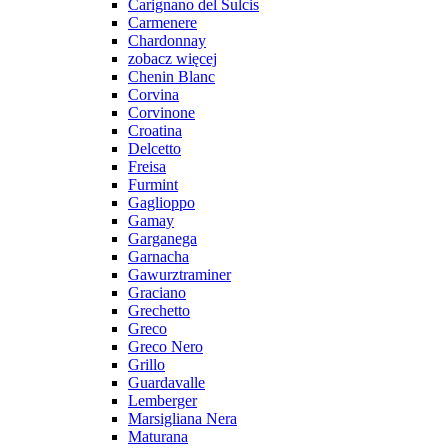
Carignano del Sulcis
Carmenere
Chardonnay
zobacz więcej
Chenin Blanc
Corvina
Corvinone
Croatina
Delcetto
Freisa
Furmint
Gaglioppo
Gamay
Garganega
Garnacha
Gawurztraminer
Graciano
Grechetto
Greco
Greco Nero
Grillo
Guardavalle
Lemberger
Marsigliana Nera
Maturana