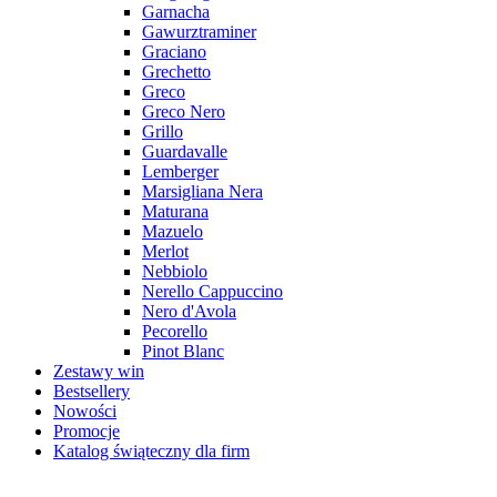
Garnacha
Gawurztraminer
Graciano
Grechetto
Greco
Greco Nero
Grillo
Guardavalle
Lemberger
Marsigliana Nera
Maturana
Mazuelo
Merlot
Nebbiolo
Nerello Cappuccino
Nero d'Avola
Pecorello
Pinot Blanc
Zestawy win
Bestsellery
Nowości
Promocje
Katalog świąteczny dla firm