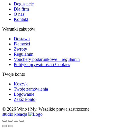
Degustacje
Dla firm
O nas
Kontakt
Warunki zakupów
Dostawa
Płatności
Zwroty
Regulamin
Vouchery podarunkowe – regulamin
Polityka prywatności i Cookies
Twoje konto
Koszyk
Twoje zamówienia
Logowanie
Załóż konto
© 2026 Wino i My. Wszelkie prawa zastrzeżone.
studio kreacja