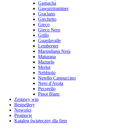
Garnacha
Gawurztraminer
Graciano
Grechetto
Greco
Greco Nero
Grillo
Guardavalle
Lemberger
Marsigliana Nera
Maturana
Mazuelo
Merlot
Nebbiolo
Nerello Cappuccino
Nero d'Avola
Pecorello
Pinot Blanc
Zestawy win
Bestsellery
Nowości
Promocje
Katalog świąteczny dla firm