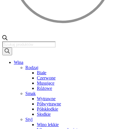
Wyszukiwarka
produktów
Wina
Rodzaj
Białe
Czerwone
Musujące
Różowe
Smak
Wytrawne
Półwytrawne
Półskłodkie
Słodkie
Styl
Wino lekkie