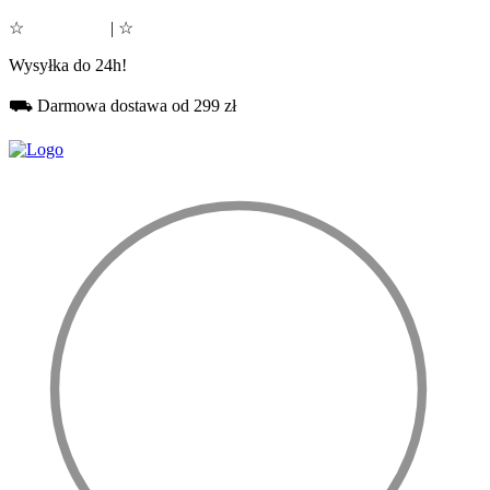
☆
Google 5.0
| ☆
Facebook 5.0
Wysyłka do 24h!
⛟ Darmowa dostawa od 299 zł