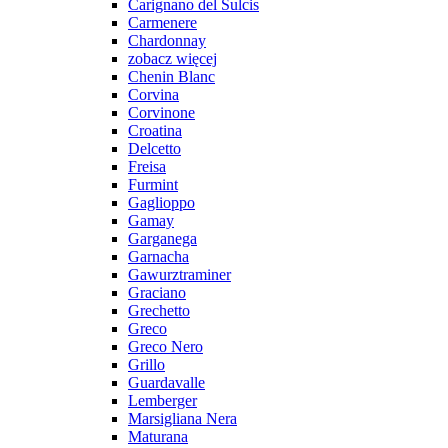
Carignano del Sulcis
Carmenere
Chardonnay
zobacz więcej
Chenin Blanc
Corvina
Corvinone
Croatina
Delcetto
Freisa
Furmint
Gaglioppo
Gamay
Garganega
Garnacha
Gawurztraminer
Graciano
Grechetto
Greco
Greco Nero
Grillo
Guardavalle
Lemberger
Marsigliana Nera
Maturana