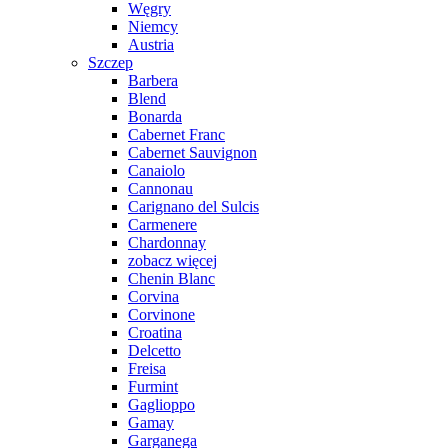
Węgry
Niemcy
Austria
Szczep
Barbera
Blend
Bonarda
Cabernet Franc
Cabernet Sauvignon
Canaiolo
Cannonau
Carignano del Sulcis
Carmenere
Chardonnay
zobacz więcej
Chenin Blanc
Corvina
Corvinone
Croatina
Delcetto
Freisa
Furmint
Gaglioppo
Gamay
Garganega