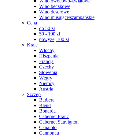
Wino owocowo-kwiatowe
Wino beczkowe
Wino deserowe
Wino musujące/szampańskie
Cena
do 50 zł
50 - 100 zł
powyżej 100 zł
Kraje
Włochy
Hiszpania
Francja
Czechy
Słowenia
Węgry
Niemcy
Austria
Szczep
Barbera
Blend
Bonarda
Cabernet Franc
Cabernet Sauvignon
Canaiolo
Cannonau