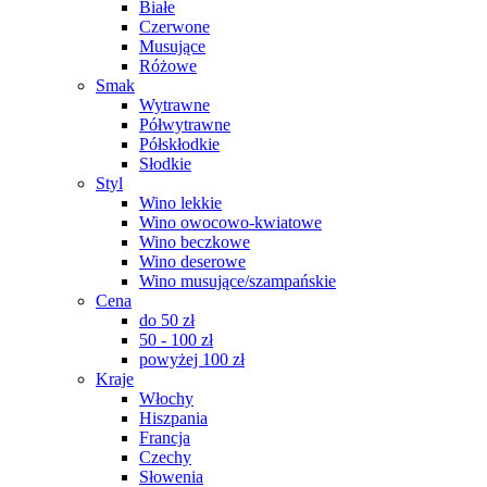
Białe
Czerwone
Musujące
Różowe
Smak
Wytrawne
Półwytrawne
Półskłodkie
Słodkie
Styl
Wino lekkie
Wino owocowo-kwiatowe
Wino beczkowe
Wino deserowe
Wino musujące/szampańskie
Cena
do 50 zł
50 - 100 zł
powyżej 100 zł
Kraje
Włochy
Hiszpania
Francja
Czechy
Słowenia