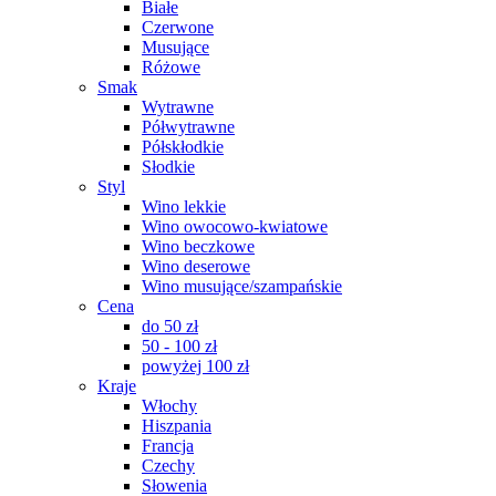
Białe
Czerwone
Musujące
Różowe
Smak
Wytrawne
Półwytrawne
Półskłodkie
Słodkie
Styl
Wino lekkie
Wino owocowo-kwiatowe
Wino beczkowe
Wino deserowe
Wino musujące/szampańskie
Cena
do 50 zł
50 - 100 zł
powyżej 100 zł
Kraje
Włochy
Hiszpania
Francja
Czechy
Słowenia