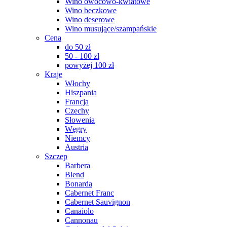
Wino owocowo-kwiatowe
Wino beczkowe
Wino deserowe
Wino musujące/szampańskie
Cena
do 50 zł
50 - 100 zł
powyżej 100 zł
Kraje
Włochy
Hiszpania
Francja
Czechy
Słowenia
Węgry
Niemcy
Austria
Szczep
Barbera
Blend
Bonarda
Cabernet Franc
Cabernet Sauvignon
Canaiolo
Cannonau