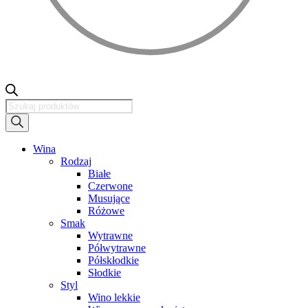
Wyszukiwarka
produktów
Wina
Rodzaj
Białe
Czerwone
Musujące
Różowe
Smak
Wytrawne
Półwytrawne
Półskłodkie
Słodkie
Styl
Wino lekkie