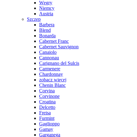
Węgry
Niemcy
Austria
Szczep
Barbera
Blend
Bonarda
Cabernet Franc
Cabernet Sauvignon
Canaiolo
Cannonau
Carignano del Sulcis
Carmenere
Chardonnay
zobacz więcej
Chenin Blanc
Corvina
Corvinone
Croatina
Delcetto
Freisa
Furmint
Gaglioppo
Gamay
Garganega