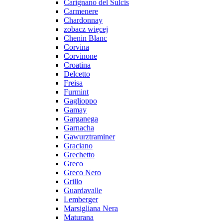
Carignano del Sulcis
Carmenere
Chardonnay
zobacz więcej
Chenin Blanc
Corvina
Corvinone
Croatina
Delcetto
Freisa
Furmint
Gaglioppo
Gamay
Garganega
Garnacha
Gawurztraminer
Graciano
Grechetto
Greco
Greco Nero
Grillo
Guardavalle
Lemberger
Marsigliana Nera
Maturana