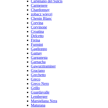
Carignano del Sulcis
Carmenere
Chardonnay
zobacz więcej
Chenin Blanc
Corvina
Corvinone
Croatina
Delcetto
Freisa
Furmint
Gaglioppo
Gamay
Garganega
Garnacha
Gawurztraminer
Graciano
Grechetto
Greco
Greco Nero
Grillo
Guardavalle
Lemberger
Marsigliana Nera
Maturana