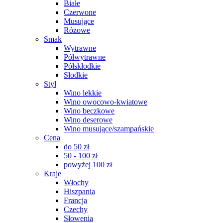
Białe
Czerwone
Musujące
Różowe
Smak
Wytrawne
Półwytrawne
Półskłodkie
Słodkie
Styl
Wino lekkie
Wino owocowo-kwiatowe
Wino beczkowe
Wino deserowe
Wino musujące/szampańskie
Cena
do 50 zł
50 - 100 zł
powyżej 100 zł
Kraje
Włochy
Hiszpania
Francja
Czechy
Słowenia