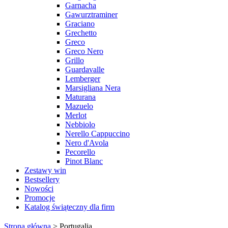
Garnacha
Gawurztraminer
Graciano
Grechetto
Greco
Greco Nero
Grillo
Guardavalle
Lemberger
Marsigliana Nera
Maturana
Mazuelo
Merlot
Nebbiolo
Nerello Cappuccino
Nero d'Avola
Pecorello
Pinot Blanc
Zestawy win
Bestsellery
Nowości
Promocje
Katalog świąteczny dla firm
Strona główna
>
Portugalia