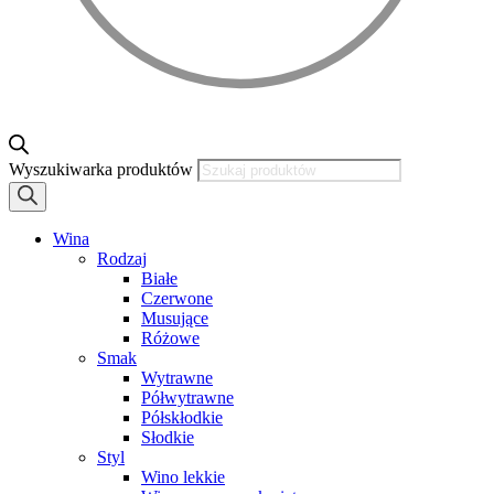
Wyszukiwarka produktów
Wina
Rodzaj
Białe
Czerwone
Musujące
Różowe
Smak
Wytrawne
Półwytrawne
Półskłodkie
Słodkie
Styl
Wino lekkie