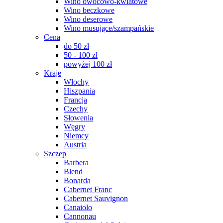
Wino owocowo-kwiatowe
Wino beczkowe
Wino deserowe
Wino musujące/szampańskie
Cena
do 50 zł
50 - 100 zł
powyżej 100 zł
Kraje
Włochy
Hiszpania
Francja
Czechy
Słowenia
Węgry
Niemcy
Austria
Szczep
Barbera
Blend
Bonarda
Cabernet Franc
Cabernet Sauvignon
Canaiolo
Cannonau