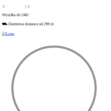
☆
Google 5.0
| ☆
Facebook 5.0
Wysyłka do 24h!
⛟ Darmowa dostawa od 299 zł