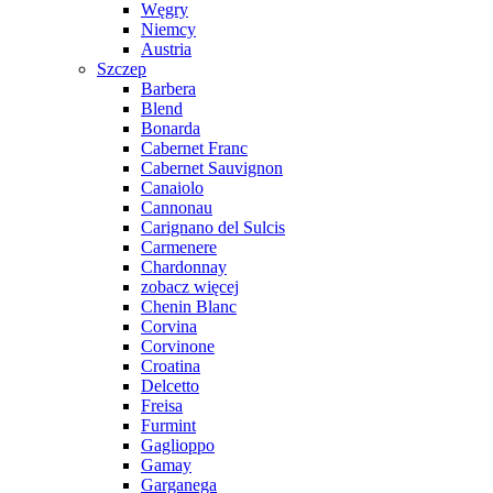
Węgry
Niemcy
Austria
Szczep
Barbera
Blend
Bonarda
Cabernet Franc
Cabernet Sauvignon
Canaiolo
Cannonau
Carignano del Sulcis
Carmenere
Chardonnay
zobacz więcej
Chenin Blanc
Corvina
Corvinone
Croatina
Delcetto
Freisa
Furmint
Gaglioppo
Gamay
Garganega