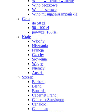
Wino owocowo-kwiatowe
Wino beczkowe
Wino deserowe
Wino musujące/szampańskie
Cena
do 50 zł
50 - 100 zł
powyżej 100 zł
Kraje
Włochy
Hiszpania
Francja
Czechy
Słowenia
Węgry
Niemcy
Austria
Szczep
Barbera
Blend
Bonarda
Cabernet Franc
Cabernet Sauvignon
Canaiolo
Cannonau