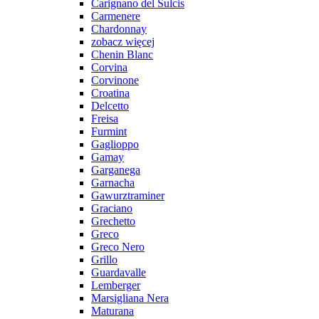
Carignano del Sulcis
Carmenere
Chardonnay
zobacz więcej
Chenin Blanc
Corvina
Corvinone
Croatina
Delcetto
Freisa
Furmint
Gaglioppo
Gamay
Garganega
Garnacha
Gawurztraminer
Graciano
Grechetto
Greco
Greco Nero
Grillo
Guardavalle
Lemberger
Marsigliana Nera
Maturana