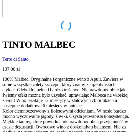
TINTO MALBEC
Terre di Santo
137,00
zł
100% Malbec. Oryginalne i organiczne wino z Apuli. Zawiera w
sobie wszystkie zalety szczepu, który znamy z argentyńskich
etykiet. Głębokie, pełne i bardzo treściwe. Nieprawdopodobne jak
świetny efekt można było uzyskać, uprawiając Malbeca na włoskiej
ziemi ! Wino leżakuje 12 miesięcy w stalowych zbiornikach a
następnie dodatkowe 6 miesięcy w butelce.
Kolor ciemnoczerwony z fioletowymi odcieniami. W nosie bardzo
mocno wyczuwalne jagody, śliwki. Czysta jedwabista konsystencja.
Miękkie taniny, które powodują nieprawdopodobną przyjemność w
czasie degustacji. Owocowe wino z doskonałym balansem. Nie za