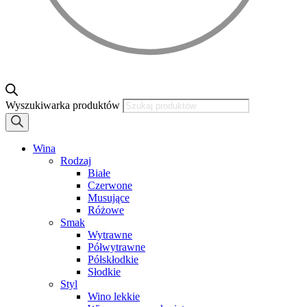
Wyszukiwarka produktów
Wina
Rodzaj
Białe
Czerwone
Musujące
Różowe
Smak
Wytrawne
Półwytrawne
Półskłodkie
Słodkie
Styl
Wino lekkie