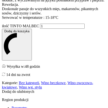
słodkie, z wyczuwalnym na języku posmakiem przypraw i pieprzu.
Rewelacja.
Doskonale pasuje do wszystkich mięs, makaronów, pikantnych
sosów, dziczyzny i serów.
Serwować w temperaturze : 15-18°C
ilość TINTO MALBEC
Dodaj do koszyka
Wysyłka w:48 godzin
14 dni na zwrot
Kategorie:
Bez kategorii
,
Wino beczkowe
,
Wino owocowo-
kwiatowe
,
Wino wg. stylu
Dodaj do ulubionych
Region produkcji
Parametry