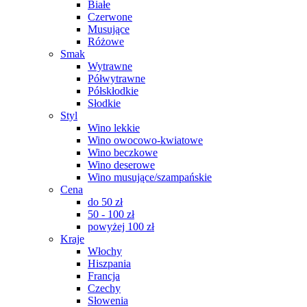
Białe
Czerwone
Musujące
Różowe
Smak
Wytrawne
Półwytrawne
Półskłodkie
Słodkie
Styl
Wino lekkie
Wino owocowo-kwiatowe
Wino beczkowe
Wino deserowe
Wino musujące/szampańskie
Cena
do 50 zł
50 - 100 zł
powyżej 100 zł
Kraje
Włochy
Hiszpania
Francja
Czechy
Słowenia