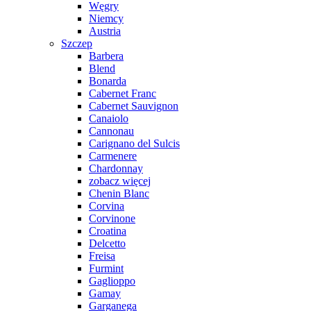
Węgry
Niemcy
Austria
Szczep
Barbera
Blend
Bonarda
Cabernet Franc
Cabernet Sauvignon
Canaiolo
Cannonau
Carignano del Sulcis
Carmenere
Chardonnay
zobacz więcej
Chenin Blanc
Corvina
Corvinone
Croatina
Delcetto
Freisa
Furmint
Gaglioppo
Gamay
Garganega