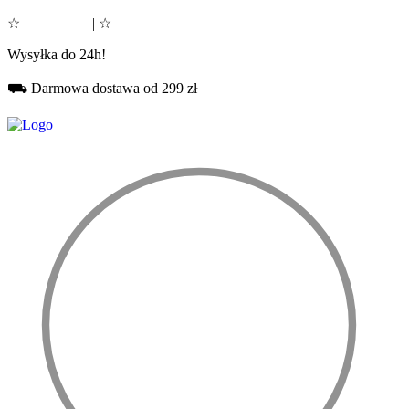
☆
Google 5.0
| ☆
Facebook 5.0
Wysyłka do 24h!
⛟ Darmowa dostawa od 299 zł