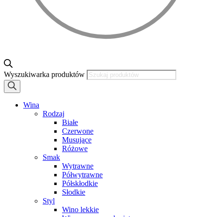
Wyszukiwarka produktów
Wina
Rodzaj
Białe
Czerwone
Musujące
Różowe
Smak
Wytrawne
Półwytrawne
Półskłodkie
Słodkie
Styl
Wino lekkie