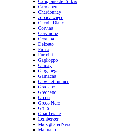
Carignano del Sulcis
Carmenere
Chardonnay
zobacz więcej
Chenin Blanc
Corvina
Corvinone
Croatina
Delcetto
Freisa
Furmint
Gaglioppo
Gamay
Garganega
Garnacha
Gawurztraminer
Graciano
Grechetto
Greco
Greco Nero
Grillo
Guardavalle
Lemberger
Marsigliana Nera
Maturana