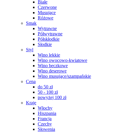
Białe
Czerwone
Musujące
Różowe
Smak
Wytrawne
Półwytrawne
Półskłodkie
Słodkie
Styl
Wino lekkie
Wino owocowo-kwiatowe
Wino beczkowe
Wino deserowe
Wino musujące/szampańskie
Cena
do 50 zł
50 - 100 zł
powyżej 100 zł
Kraje
Włochy
Hiszpania
Francja
Czechy
Słowenia