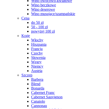
Wino owocowo-kwiatowe
Wino beczkowe
Wino deserowe
Wino musujące/szampańskie
Cena
do 50 zł
50 - 100 zł
powyżej 100 zł
Kraje
Włochy
Hiszpania
Francja
Czechy
Słowenia
Węgry
Niemcy
Austria
Szczep
Barbera
Blend
Bonarda
Cabernet Franc
Cabernet Sauvignon
Canaiolo
Cannonau