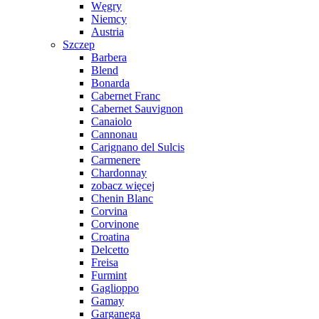
Węgry
Niemcy
Austria
Szczep
Barbera
Blend
Bonarda
Cabernet Franc
Cabernet Sauvignon
Canaiolo
Cannonau
Carignano del Sulcis
Carmenere
Chardonnay
zobacz więcej
Chenin Blanc
Corvina
Corvinone
Croatina
Delcetto
Freisa
Furmint
Gaglioppo
Gamay
Garganega