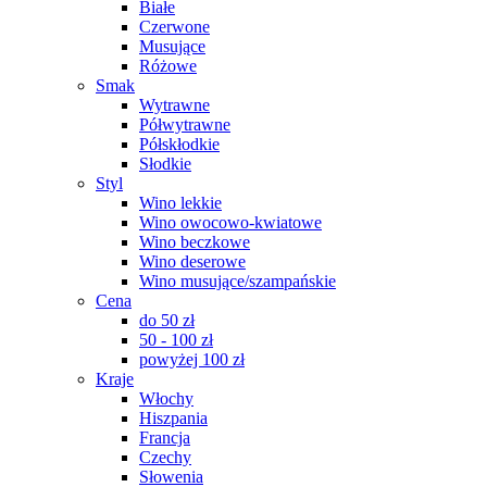
Białe
Czerwone
Musujące
Różowe
Smak
Wytrawne
Półwytrawne
Półskłodkie
Słodkie
Styl
Wino lekkie
Wino owocowo-kwiatowe
Wino beczkowe
Wino deserowe
Wino musujące/szampańskie
Cena
do 50 zł
50 - 100 zł
powyżej 100 zł
Kraje
Włochy
Hiszpania
Francja
Czechy
Słowenia