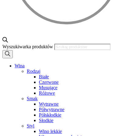
Wyszukiwarka produktów
Wina
Rodzaj
Białe
Czerwone
Musujące
Różowe
Smak
Wytrawne
Półwytrawne
Półskłodkie
Słodkie
Styl
Wino lekkie