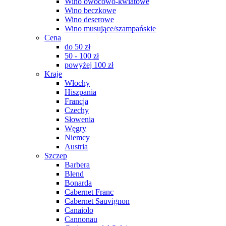
Wino owocowo-kwiatowe
Wino beczkowe
Wino deserowe
Wino musujące/szampańskie
Cena
do 50 zł
50 - 100 zł
powyżej 100 zł
Kraje
Włochy
Hiszpania
Francja
Czechy
Słowenia
Węgry
Niemcy
Austria
Szczep
Barbera
Blend
Bonarda
Cabernet Franc
Cabernet Sauvignon
Canaiolo
Cannonau