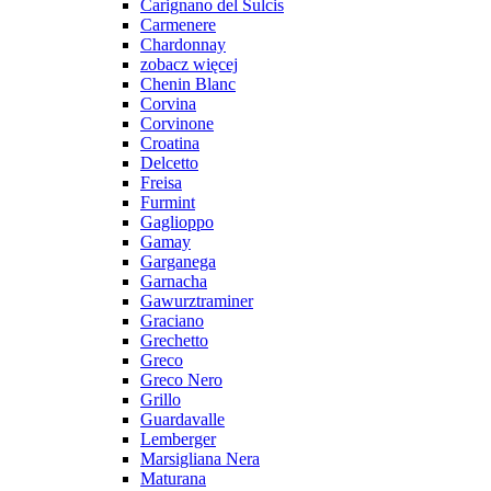
Carignano del Sulcis
Carmenere
Chardonnay
zobacz więcej
Chenin Blanc
Corvina
Corvinone
Croatina
Delcetto
Freisa
Furmint
Gaglioppo
Gamay
Garganega
Garnacha
Gawurztraminer
Graciano
Grechetto
Greco
Greco Nero
Grillo
Guardavalle
Lemberger
Marsigliana Nera
Maturana