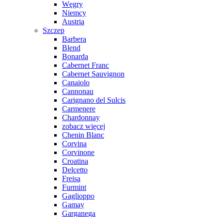
Węgry
Niemcy
Austria
Szczep
Barbera
Blend
Bonarda
Cabernet Franc
Cabernet Sauvignon
Canaiolo
Cannonau
Carignano del Sulcis
Carmenere
Chardonnay
zobacz więcej
Chenin Blanc
Corvina
Corvinone
Croatina
Delcetto
Freisa
Furmint
Gaglioppo
Gamay
Garganega