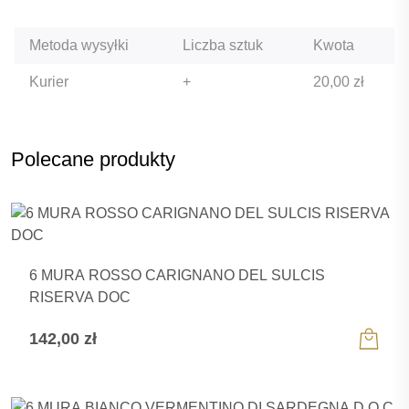
Metoda wysyłki
Liczba sztuk
Kwota
Kurier
+
20,00
zł
Produkt dodany do koszyka
Polecane produkty
< Kontynuuj zakupy
PRZEJDŹ DO KOSZYKA
6 MURA ROSSO CARIGNANO DEL SULCIS
RISERVA DOC
142,00
zł