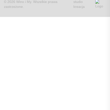
© 2026 Wino i My. Wszelkie prawa
studio
zastrzeżone.
kreacja