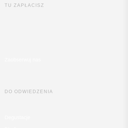
TU ZAPŁACISZ
Zaobserwuj nas
DO ODWIEDZENIA
Degustacje