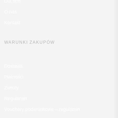
Dla firm
O nas
Kontakt
WARUNKI ZAKUPÓW
Dostawa
Płatności
Zwroty
Regulamin
Vouchery podarunkowe – regulamin