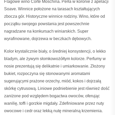
Flagowe wino Corte Moschina. Perła w koronie z apelacji
Soave. Winnice położone na tarasach kształtujących
zbocza gór. Historyczne winnice rodziny. Wino, które od
początku swojego powstania jest powszechnie
nagradzane na konkursach winiarskich. Super
wyrafinowane, dojrzewa w beczkach dębowych.
Kolor krystalicznie biały, o średniej konsystencji, o lekko
bladym, ale żywym słomkowożółtym kolorze. Perfumy w
nosie prezentują się delikatnie i umiarkowanie. Złożony
bukiet, rozpoczyna się stonowanymi aromatami
sugerującymi prażone orzechy, miód, kokos i dojrzałą
skórkę cytrusową. Liniowe podniebienie jest również dość
zaniżone pod względem bogactwa owoców, oferując
wanilię, toffi i gorzkie migdały. Zdefiniowane przez nuty
owocowe i cedr oraz lekką nutę mineralną krzemienia.