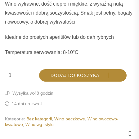
Wino wytrawne, dość ciepłe i miękkie, z wyraźną nutą
kwasowości i dobrą soczystością. Smak jest pełny, bogaty
i owocowy, o dobrej wytrwałości.
Idealne do prostych aperitifów lub do dań rybnych
Temperatura serwowania: 8-10°C
ilość I TARAI
DODAJ DO KOSZYKA
Wysyłka w:48 godzin
14 dni na zwrot
Kategorie:
Bez kategorii
,
Wino beczkowe
,
Wino owocowo-
kwiatowe
,
Wino wg. stylu