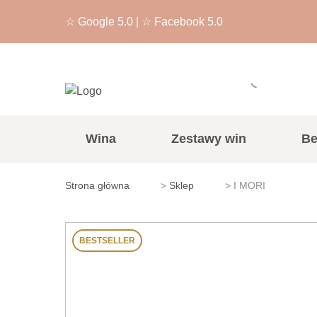
☆
Google 5.0
| ☆
Facebook 5.0
Wina
Zestawy win
Be
Strona główna
>
Sklep
>
I MORI
Białe
Wytrawne
Wino lekkie
BESTSELLER
Czerwone
Półwytrawne
Wino owocowo-kwi
Musujące
Półskłodkie
Wino beczkowe
Różowe
Słodkie
Wino deserowe
Wino musujące/sza