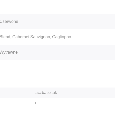
Nebbiolo
Nerello Cappuccino
Nero d'Avola
Czerwone
Pecorello
Pinot Blanc
Blend, Cabernet Sauvignon, Gaglioppo
Wytrawne
Produkt dodany do koszyka
Liczba sztuk
+
< Kontynuuj zakupy
PRZEJDŹ DO KOSZYK