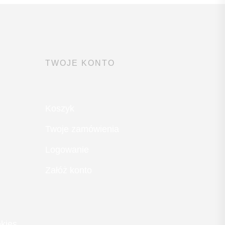
TWOJE KONTO
Koszyk
Twoje zamówienia
Logowanie
Załóż konto
okies