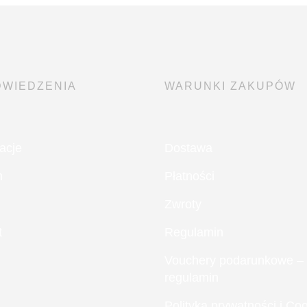
DWIEDZENIA
WARUNKI ZAKUPÓW
acje
Dostawa
m
Płatności
Zwroty
t
Regulamin
Vouchery podarunkowe –
regulamin
Polityka prywatności i Co