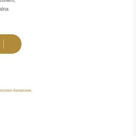
aronem,
alna
ocowo-kwiatowe
,