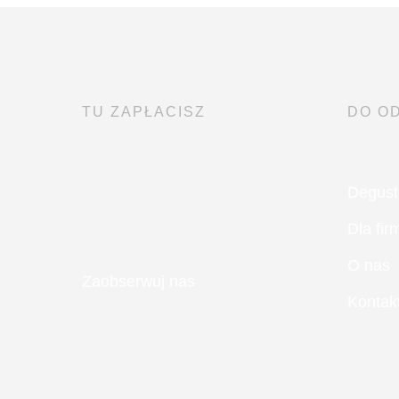
TU ZAPŁACISZ
DO O
Degust
Dla fir
O nas
Zaobserwuj nas
Kontak