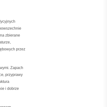
dycyjnych
 powszechnie
na zbierane
aturze,
dębowych przez
owymi. Zapach
ce, przyprawy
uktura
ie i dobrze