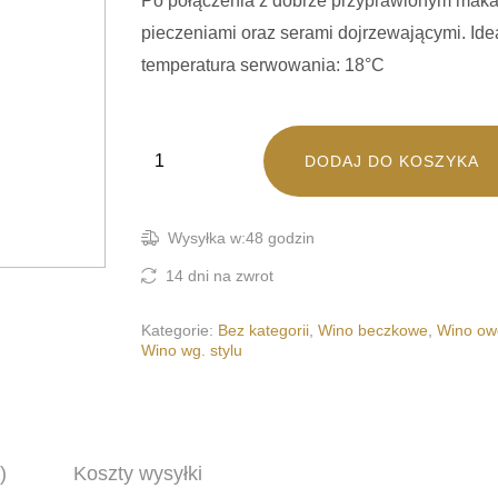
Po połączenia z dobrze przyprawionym mak
Garganega
pieczeniami oraz serami dojrzewającymi. Ide
temperatura serwowania: 18°C
Garnacha
Gawurztraminer
Graciano
ilość I MORI
DODAJ DO KOSZYKA
Grechetto
Greco
Greco Nero
Wysyłka w:48 godzin
Grillo
14 dni na zwrot
Guardavalle
Kategorie:
Bez kategorii
,
Wino beczkowe
,
Wino ow
Lemberger
Wino wg. stylu
Marsigliana Nera
Maturana
Mazuelo
Merlot
)
Koszty wysyłki