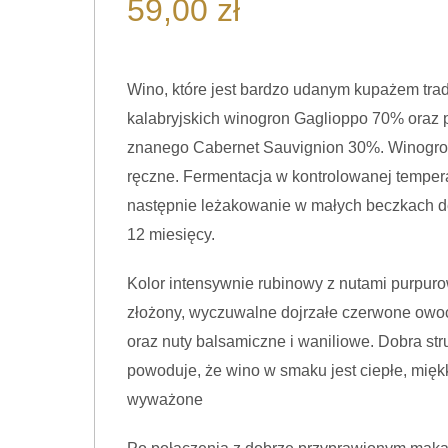
59,00
zł
Węgry
Canaiolo
Niemcy
Cannonau
Austria
Carignano del Sulcis
Wino, które jest bardzo udanym kupażem tra
Carmenere
kalabryjskich winogron Gaglioppo 70% oraz
Chardonnay
znanego Cabernet Sauvignion 30%. Winogro
ręczne. Fermentacja w kontrolowanej temper
zobacz więcej
następnie leżakowanie w małych beczkach 
Chenin Blanc
12 miesięcy.
Corvina
Corvinone
Kolor intensywnie rubinowy z nutami purpur
Croatina
złożony, wyczuwalne dojrzałe czerwone owo
Delcetto
oraz nuty balsamiczne i waniliowe. Dobra str
Freisa
powoduje, że wino w smaku jest ciepłe, miękk
Furmint
wyważone
Gaglioppo
Gamay