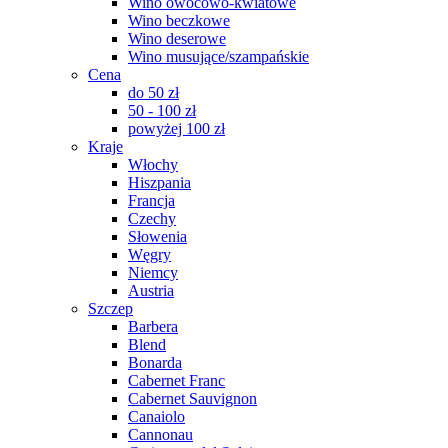
Wino owocowo-kwiatowe
Wino beczkowe
Wino deserowe
Wino musujące/szampańskie
Cena
do 50 zł
50 - 100 zł
powyżej 100 zł
Kraje
Włochy
Hiszpania
Francja
Czechy
Słowenia
Węgry
Niemcy
Austria
Szczep
Barbera
Blend
Bonarda
Cabernet Franc
Cabernet Sauvignon
Canaiolo
Cannonau