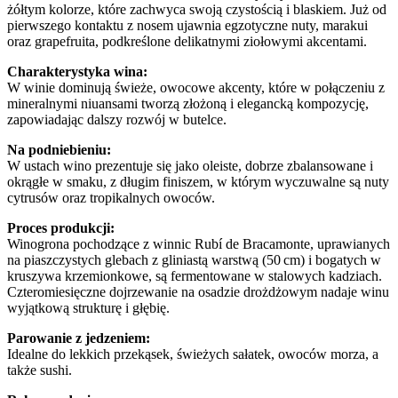
żółtym kolorze, które zachwyca swoją czystością i blaskiem. Już od
pierwszego kontaktu z nosem ujawnia egzotyczne nuty, marakui
oraz grapefruita, podkreślone delikatnymi ziołowymi akcentami.
Charakterystyka wina:
W winie dominują świeże, owocowe akcenty, które w połączeniu z
mineralnymi niuansami tworzą złożoną i elegancką kompozycję,
zapowiadając dalszy rozwój w butelce.
Na podniebieniu:
W ustach wino prezentuje się jako oleiste, dobrze zbalansowane i
okrągłe w smaku, z długim finiszem, w którym wyczuwalne są nuty
cytrusów oraz tropikalnych owoców.
Proces produkcji:
Winogrona pochodzące z winnic Rubí de Bracamonte, uprawianych
na piaszczystych glebach z gliniastą warstwą (50 cm) i bogatych w
kruszywa krzemionkowe, są fermentowane w stalowych kadziach.
Czteromiesięczne dojrzewanie na osadzie drożdżowym nadaje winu
wyjątkową strukturę i głębię.
Parowanie z jedzeniem:
Idealne do lekkich przekąsek, świeżych sałatek, owoców morza, a
także sushi.