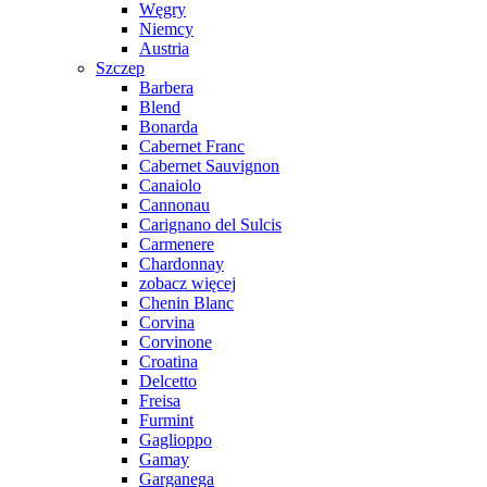
Węgry
Niemcy
Austria
Szczep
Barbera
Blend
Bonarda
Cabernet Franc
Cabernet Sauvignon
Canaiolo
Cannonau
Carignano del Sulcis
Carmenere
Chardonnay
zobacz więcej
Chenin Blanc
Corvina
Corvinone
Croatina
Delcetto
Freisa
Furmint
Gaglioppo
Gamay
Garganega