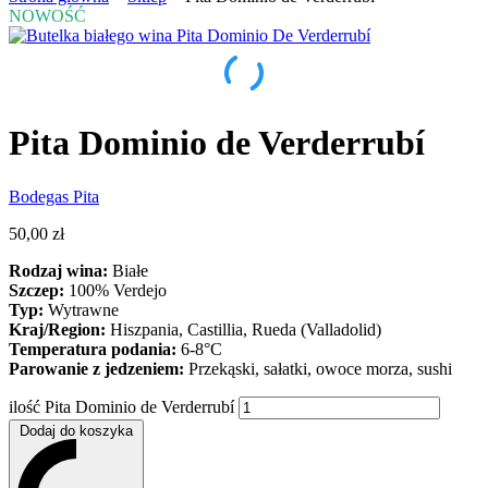
NOWOŚĆ
Pita Dominio de Verderrubí
Bodegas Pita
50,00
zł
Rodzaj wina:
Białe
Szczep:
100% Verdejo
Typ:
Wytrawne
Kraj/Region:
Hiszpania, Castillia, Rueda (Valladolid)
Temperatura podania:
6-8°C
Parowanie z jedzeniem:
Przekąski, sałatki, owoce morza, sushi
ilość Pita Dominio de Verderrubí
Dodaj do koszyka