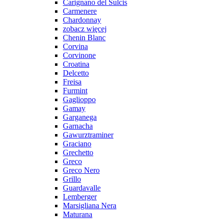
Carignano del Sulcis
Carmenere
Chardonnay
zobacz więcej
Chenin Blanc
Corvina
Corvinone
Croatina
Delcetto
Freisa
Furmint
Gaglioppo
Gamay
Garganega
Garnacha
Gawurztraminer
Graciano
Grechetto
Greco
Greco Nero
Grillo
Guardavalle
Lemberger
Marsigliana Nera
Maturana