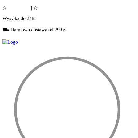
☆
Google 5.0
| ☆
Facebook 5.0
Wysyłka do 24h!
⛟ Darmowa dostawa od 299 zł