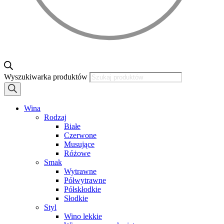
Wyszukiwarka produktów
Wina
Rodzaj
Białe
Czerwone
Musujące
Różowe
Smak
Wytrawne
Półwytrawne
Półskłodkie
Słodkie
Styl
Wino lekkie