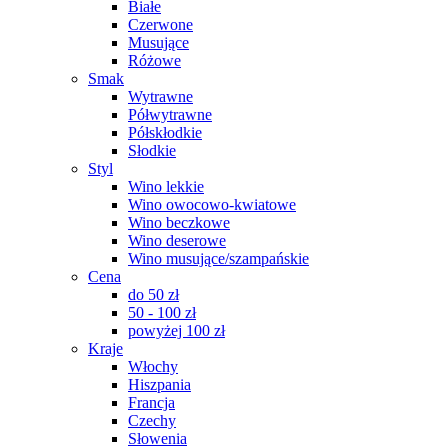
Białe
Czerwone
Musujące
Różowe
Smak
Wytrawne
Półwytrawne
Półskłodkie
Słodkie
Styl
Wino lekkie
Wino owocowo-kwiatowe
Wino beczkowe
Wino deserowe
Wino musujące/szampańskie
Cena
do 50 zł
50 - 100 zł
powyżej 100 zł
Kraje
Włochy
Hiszpania
Francja
Czechy
Słowenia