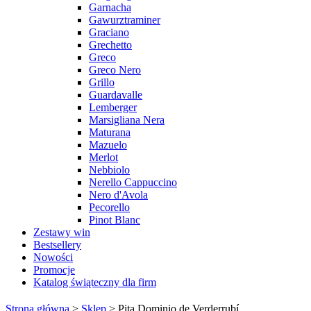
Garnacha
Gawurztraminer
Graciano
Grechetto
Greco
Greco Nero
Grillo
Guardavalle
Lemberger
Marsigliana Nera
Maturana
Mazuelo
Merlot
Nebbiolo
Nerello Cappuccino
Nero d'Avola
Pecorello
Pinot Blanc
Zestawy win
Bestsellery
Nowości
Promocje
Katalog świąteczny dla firm
Strona główna
>
Sklep
>
Pita Dominio de Verderrubí