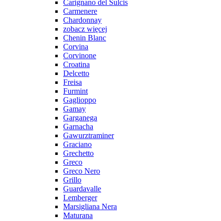
Carignano del Sulcis
Carmenere
Chardonnay
zobacz więcej
Chenin Blanc
Corvina
Corvinone
Croatina
Delcetto
Freisa
Furmint
Gaglioppo
Gamay
Garganega
Garnacha
Gawurztraminer
Graciano
Grechetto
Greco
Greco Nero
Grillo
Guardavalle
Lemberger
Marsigliana Nera
Maturana