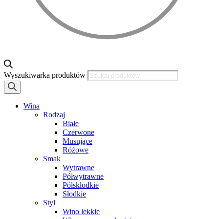
Wyszukiwarka produktów
Wina
Rodzaj
Białe
Czerwone
Musujące
Różowe
Smak
Wytrawne
Półwytrawne
Półskłodkie
Słodkie
Styl
Wino lekkie