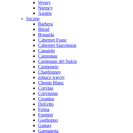
Węgry
Niemcy
Austria
Szczep
Barbera
Blend
Bonarda
Cabernet Franc
Cabernet Sauvignon
Canaiolo
Cannonau
Carignano del Sulcis
Carmenere
Chardonnay
zobacz więcej
Chenin Blanc
Corvina
Corvinone
Croatina
Delcetto
Freisa
Furmint
Gaglioppo
Gamay
Garganega