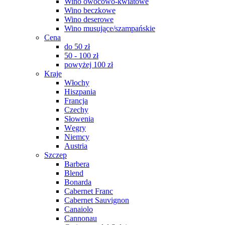
Wino owocowo-kwiatowe
Wino beczkowe
Wino deserowe
Wino musujące/szampańskie
Cena
do 50 zł
50 - 100 zł
powyżej 100 zł
Kraje
Włochy
Hiszpania
Francja
Czechy
Słowenia
Węgry
Niemcy
Austria
Szczep
Barbera
Blend
Bonarda
Cabernet Franc
Cabernet Sauvignon
Canaiolo
Cannonau