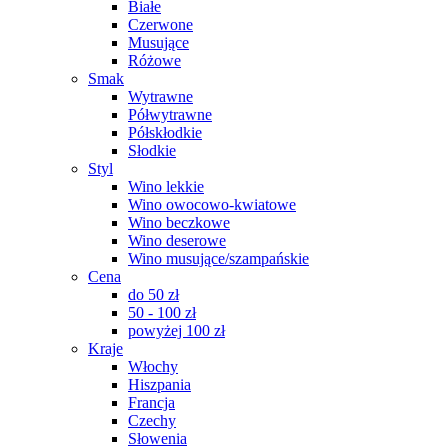
Białe
Czerwone
Musujące
Różowe
Smak
Wytrawne
Półwytrawne
Półskłodkie
Słodkie
Styl
Wino lekkie
Wino owocowo-kwiatowe
Wino beczkowe
Wino deserowe
Wino musujące/szampańskie
Cena
do 50 zł
50 - 100 zł
powyżej 100 zł
Kraje
Włochy
Hiszpania
Francja
Czechy
Słowenia