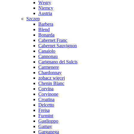
Węgry
Niemcy
Austria
Szczep
Barbera
Blend
Bonarda
Cabernet Franc
Cabernet Sauvignon
Canaiolo
Cannonau
Carignano del Sulcis
Carmenere
Chardonnay
zobacz więcej
Chenin Blanc
Corvina
Corvinone
Croatina
Delcetto
Freisa
Furmint
Gaglioppo
Gamay
Garganega