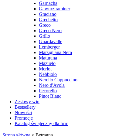
Garnacha
Gawurztraminer
Graciano
Grechetto
Greco
Greco Nero
Grillo
Guardavalle
Lemberger
Marsigliana Nera
Maturana
Mazuelo
Merlot
Nebbiolo
Nerello Cappuccino
Nero d'Avola
Pecorello
Pinot Blanc
Zestawy win
Bestsellery
Nowości
Promocje
Katalog świąteczny dla firm
Strona główna
>
Betragna