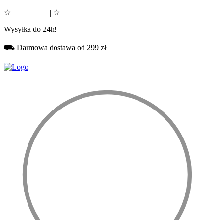
☆
Google 5.0
| ☆
Facebook 5.0
Wysyłka do 24h!
⛟ Darmowa dostawa od 299 zł