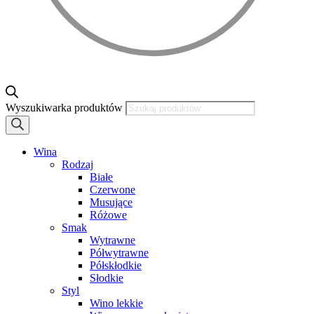
Wyszukiwarka produktów
Wina
Rodzaj
Białe
Czerwone
Musujące
Różowe
Smak
Wytrawne
Półwytrawne
Półskłodkie
Słodkie
Styl
Wino lekkie