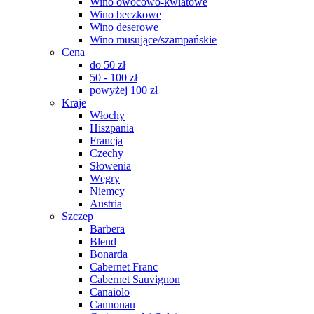
Wino owocowo-kwiatowe
Wino beczkowe
Wino deserowe
Wino musujące/szampańskie
Cena
do 50 zł
50 - 100 zł
powyżej 100 zł
Kraje
Włochy
Hiszpania
Francja
Czechy
Słowenia
Węgry
Niemcy
Austria
Szczep
Barbera
Blend
Bonarda
Cabernet Franc
Cabernet Sauvignon
Canaiolo
Cannonau