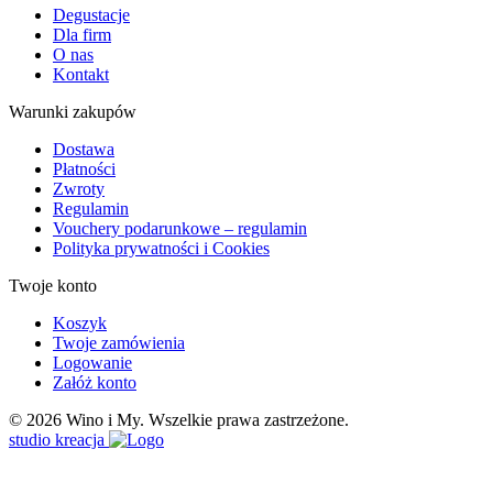
Degustacje
Dla firm
O nas
Kontakt
Warunki zakupów
Dostawa
Płatności
Zwroty
Regulamin
Vouchery podarunkowe – regulamin
Polityka prywatności i Cookies
Twoje konto
Koszyk
Twoje zamówienia
Logowanie
Załóż konto
© 2026 Wino i My. Wszelkie prawa zastrzeżone.
studio kreacja