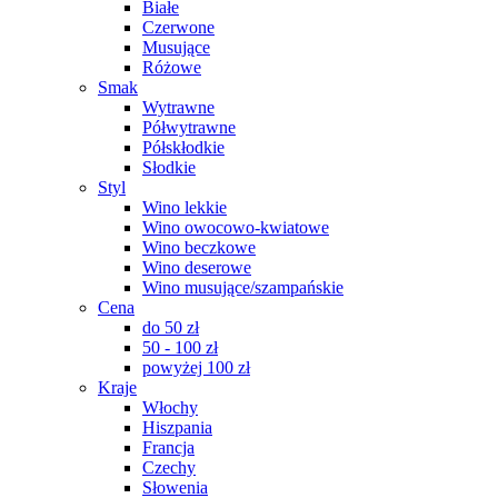
Białe
Czerwone
Musujące
Różowe
Smak
Wytrawne
Półwytrawne
Półskłodkie
Słodkie
Styl
Wino lekkie
Wino owocowo-kwiatowe
Wino beczkowe
Wino deserowe
Wino musujące/szampańskie
Cena
do 50 zł
50 - 100 zł
powyżej 100 zł
Kraje
Włochy
Hiszpania
Francja
Czechy
Słowenia