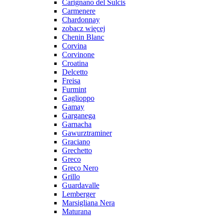
Carignano del Sulcis
Carmenere
Chardonnay
zobacz więcej
Chenin Blanc
Corvina
Corvinone
Croatina
Delcetto
Freisa
Furmint
Gaglioppo
Gamay
Garganega
Garnacha
Gawurztraminer
Graciano
Grechetto
Greco
Greco Nero
Grillo
Guardavalle
Lemberger
Marsigliana Nera
Maturana